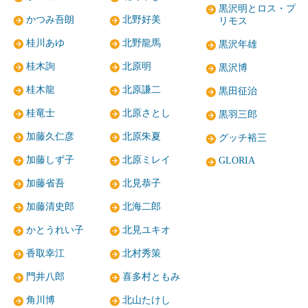
黒沢明とロス・プ
かつみ吾朗
北野好美
リモス
桂川あゆ
北野龍馬
黒沢年雄
桂木詢
北原明
黒沢博
桂木龍
北原謙二
黒田征治
桂竜士
北原さとし
黒羽三郎
加藤久仁彦
北原朱夏
グッチ裕三
加藤しず子
北原ミレイ
GLORIA
加藤省吾
北見恭子
加藤清史郎
北海二郎
かとうれい子
北見ユキオ
香取幸江
北村秀策
門井八郎
喜多村ともみ
角川博
北山たけし