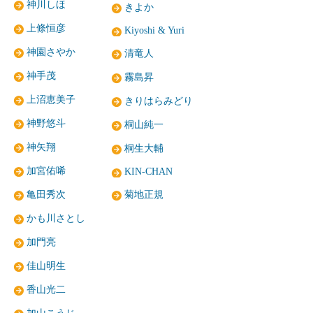
神川しほ
きよか
上條恒彦
Kiyoshi & Yuri
神園さやか
清竜人
神手茂
霧島昇
上沼恵美子
きりはらみどり
神野悠斗
桐山純一
神矢翔
桐生大輔
加宮佑唏
KIN-CHAN
亀田秀次
菊地正規
かも川さとし
加門亮
佳山明生
香山光二