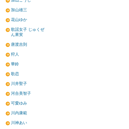
加山こうじ
加山雄三
花山ゆか
歌謡女子 じゅくぜ
ん果実
唐渡吉則
狩人
華鈴
歌恋
川井聖子
河合美智子
可愛ゆみ
川内康範
川神あい