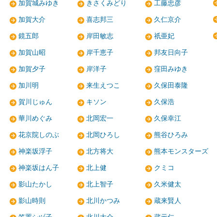
加賀城みゆき
きさくみどり
工藤忠彦
加賀大介
喜志邦三
久仁京介
鏡五郎
岸田敏志
祇亜妃
加賀山昭
岸千恵子
邦友日向子
加賀夕子
岸洋子
窪田みゆき
加川明
来生えつこ
久保田泰隆
賀川じゅん
キソン
久保浩
華川めぐみ
北岡宏一
久保幸江
花京院しのぶ
北岡ひろし
熊谷ひろみ
神楽坂浮子
北方将大
熊本モンスターズ
神楽坂はん子
北上健
クミコ
影山たかし
北上智子
久米健太
影山時則
北川かつみ
蔵来賢人