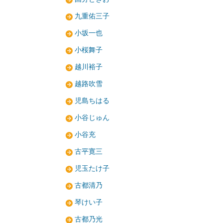
九重佑三子
小坂一也
小桜舞子
越川裕子
越路吹雪
児島ちはる
小谷じゅん
小谷充
古平寛三
児玉たけ子
古都清乃
琴けい子
古都乃光