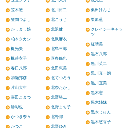
笠置シヅ子
北川大介
蔵元仁
笠木透
北川裕二
栗田けんじ
笠間つよし
北こうじ
栗原薫
かしまし娘
北沢健
クレイジーキャッ
ツ
柏木タカシ
北沢麻衣
紅晴美
梶光夫
北島三郎
黒石八郎
梶芽衣子
喜多條忠
黒川英二
春日八郎
北田恵美
黒川真一朗
加瀬邦彦
北てつろう
黒川直美
片山大生
北奈たかし
黒木憲
嘉田こまつ
北野瑛二
黒木姉妹
勝彩也
北野まち子
黒木じゅん
かつき奈々
北野都
黒木悠香子
かつこ
北野ゆき