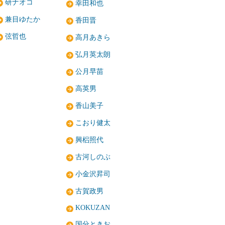
研ナオコ
幸田和也
兼目ゆたか
香田晋
弦哲也
高月あきら
弘月英太朗
公月早苗
高英男
香山美子
こおり健太
興梠照代
古河しのぶ
小金沢昇司
古賀政男
KOKUZAN
国分ときお