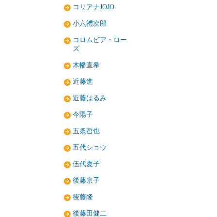
コリアナJOJO
小六禮次郎
コロムビア・ロー
ズ
木幡直希
近藤進
近藤はるみ
今陽子
五条哲也
五代ショウ
伍代夏子
後藤京子
後藤隆
後藤田健二