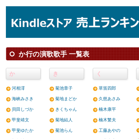
か行の演歌歌手 一覧表
か
き
く
河相澪
菊池章子
草笛四郎
海峡みさき
菊地まどか
久慈あさみ
貝田しづか
きくちゃん
楠木康平
甲斐靖文
菊地結人
楠木繁夫
甲斐ゆたか
菊池らん
工藤あやの