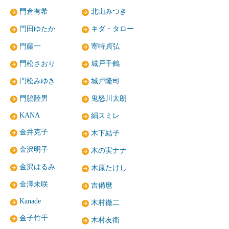
門倉有希
北山みつき
門田ゆたか
キダ・タロー
門藤一
寄特貞弘
門松さおり
城戸千鶴
門松みゆき
城戸隆司
門脇陸男
鬼怒川太朗
KANA
絹スミレ
金井克子
木下結子
金沢明子
木の実ナナ
金沢はるみ
木原たけし
金澤未咲
吉備麿
Kanade
木村徹二
金子竹千
木村友衛