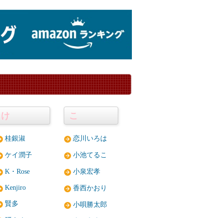
け
こ
桂銀淑
恋川いろは
ケイ潤子
小池てるこ
K・Rose
小泉宏孝
Kenjiro
香西かおり
賢多
小唄勝太郎