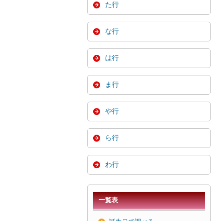
た行
な行
は行
ま行
や行
ら行
わ行
一覧表