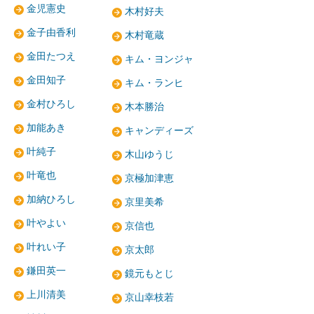
金児憲史
木村好夫
金子由香利
木村竜蔵
金田たつえ
キム・ヨンジャ
金田知子
キム・ランヒ
金村ひろし
木本勝治
加能あき
キャンディーズ
叶純子
木山ゆうじ
叶竜也
京極加津恵
加納ひろし
京里美希
叶やよい
京信也
叶れい子
京太郎
鎌田英一
鏡元もとじ
上川清美
京山幸枝若