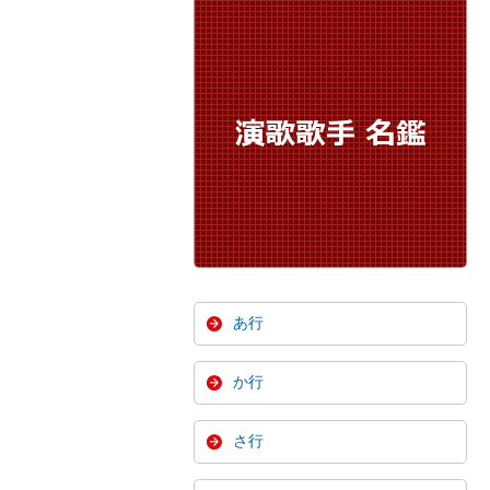
あ行
か行
さ行