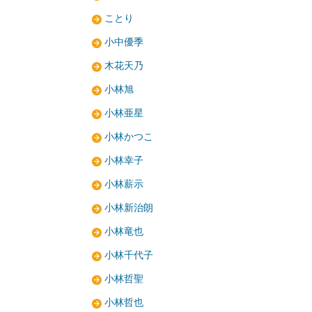
ことり
小中優季
木花天乃
小林旭
小林亜星
小林かつこ
小林幸子
小林薪示
小林新治朗
小林竜也
小林千代子
小林哲聖
小林哲也