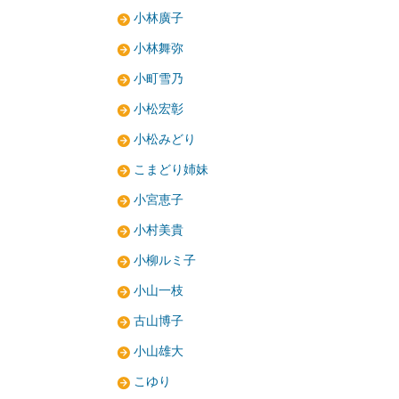
小林廣子
小林舞弥
小町雪乃
小松宏彰
小松みどり
こまどり姉妹
小宮恵子
小村美貴
小柳ルミ子
小山一枝
古山博子
小山雄大
こゆり