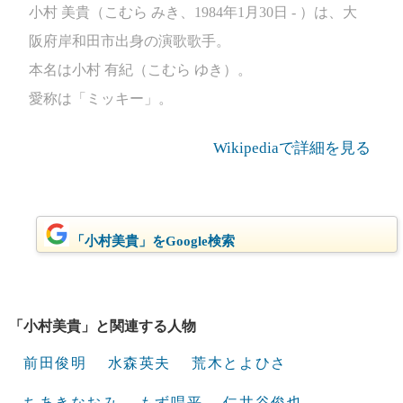
小村 美貴（こむら みき、1984年1月30日 - ）は、大
阪府岸和田市出身の演歌歌手。
本名は小村 有紀（こむら ゆき）。
愛称は「ミッキー」。
Wikipediaで詳細を見る
「小村美貴」をGoogle検索
「小村美貴」と関連する人物
前田俊明
水森英夫
荒木とよひさ
ちあきなおみ
もず唱平
仁井谷俊也