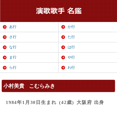
あ行
か行
さ行
た行
な行
は行
ま行
や行
ら行
わ行
小村美貴
こむらみき
1984年1月30日生まれ
(42歳)
大阪府 出身