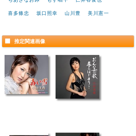
喜多條忠
坂口照幸
山川豊
美川憲一
推定関連画像