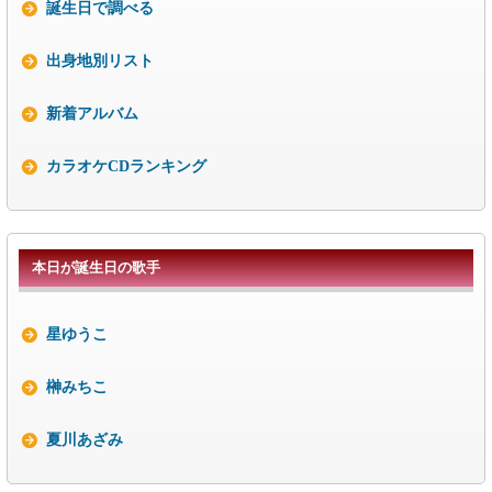
誕生日で調べる
出身地別リスト
新着アルバム
カラオケCDランキング
本日が誕生日の歌手
星ゆうこ
榊みちこ
夏川あざみ