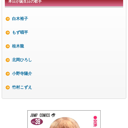
本日が誕生日の歌手
白木裕子
もず唱平
桂木龍
北岡ひろし
小野寺陽介
竹村こずえ