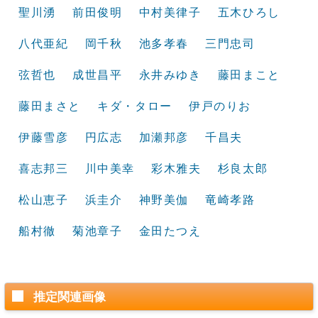
聖川湧
前田俊明
中村美律子
五木ひろし
八代亜紀
岡千秋
池多孝春
三門忠司
弦哲也
成世昌平
永井みゆき
藤田まこと
藤田まさと
キダ・タロー
伊戸のりお
伊藤雪彦
円広志
加瀬邦彦
千昌夫
喜志邦三
川中美幸
彩木雅夫
杉良太郎
松山恵子
浜圭介
神野美伽
竜崎孝路
船村徹
菊池章子
金田たつえ
推定関連画像