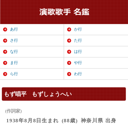
あ行
か行
さ行
た行
な行
は行
ま行
や行
ら行
わ行
もず唱平
もずしょうへい
(作詞家)
1938年8月8日生まれ
(88歳)
神奈川県 出身