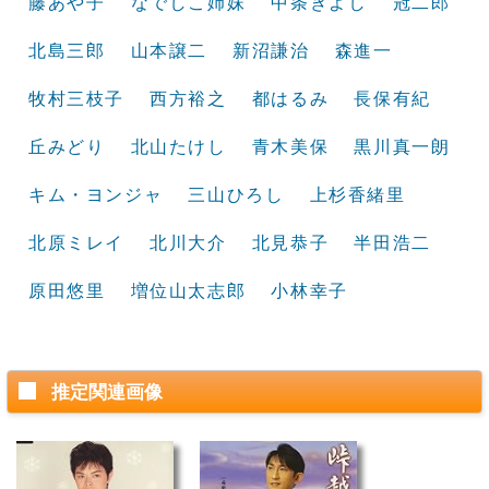
藤あや子
なでしこ姉妹
中条きよし
冠二郎
北島三郎
山本譲二
新沼謙治
森進一
牧村三枝子
西方裕之
都はるみ
長保有紀
丘みどり
北山たけし
青木美保
黒川真一朗
キム・ヨンジャ
三山ひろし
上杉香緒里
北原ミレイ
北川大介
北見恭子
半田浩二
原田悠里
増位山太志郎
小林幸子
推定関連画像