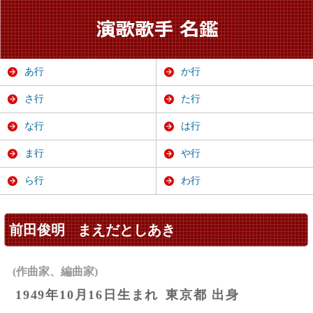
あ行
か行
さ行
た行
な行
は行
ま行
や行
ら行
わ行
前田俊明
まえだとしあき
(作曲家、編曲家)
1949年10月16日生まれ
東京都 出身