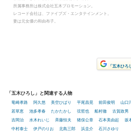
所属事務所は株式会社五木プロモーション。
レコード会社は、ファイブズ・エンタテインメント。
妻は元女優の和由布子。
「五木ひろし
「五木ひろし」と関連する人物
竜崎孝路
阿久悠
美空ひばり
平尾昌晃
前田俊明
山口
若草恵
池多孝春
たかたかし
弦哲也
船村徹
古賀政男
吉岡治
水木れいじ
斉藤恒夫
猪俣公章
石本美由起
坂
中村泰士
伊戸のりお
北島三郎
浜圭介
石川さゆり