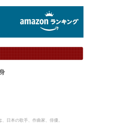
身
 ） は、日本の歌手、作曲家、俳優。