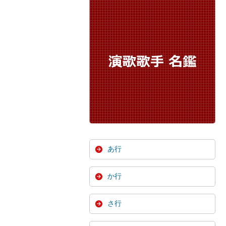
あ行
か行
さ行