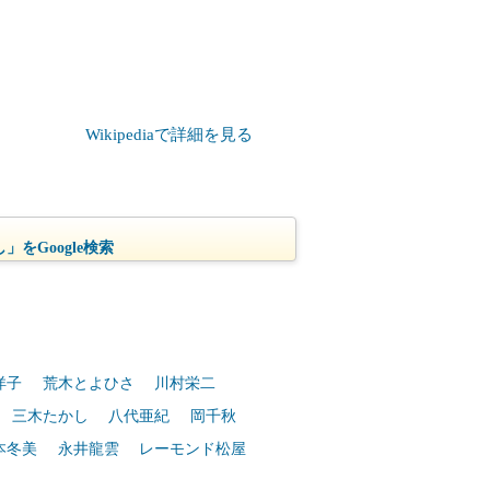
Wikipediaで詳細を見る
」をGoogle検索
洋子
荒木とよひさ
川村栄二
三木たかし
八代亜紀
岡千秋
本冬美
永井龍雲
レーモンド松屋