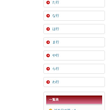
た行
な行
は行
ま行
や行
ら行
わ行
一覧表