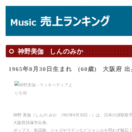
神野美伽
しんのみか
1965年8月30日生まれ
(60歳)
大阪府 出
神野 美伽（しんの みか 1965年8月30日 - ）は、日本の演歌
大阪府貝塚市出身。
ポップス、歌謡曲、ジャズやラテンなどジャンルを問わず幅広