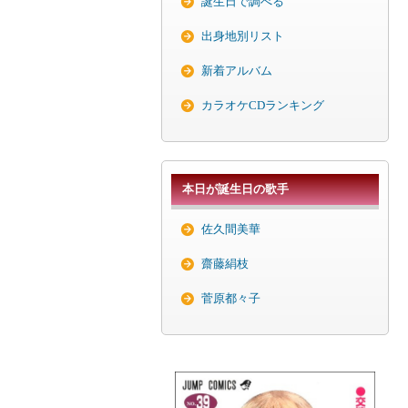
誕生日で調べる
出身地別リスト
新着アルバム
カラオケCDランキング
本日が誕生日の歌手
佐久間美華
齋藤絹枝
菅原都々子