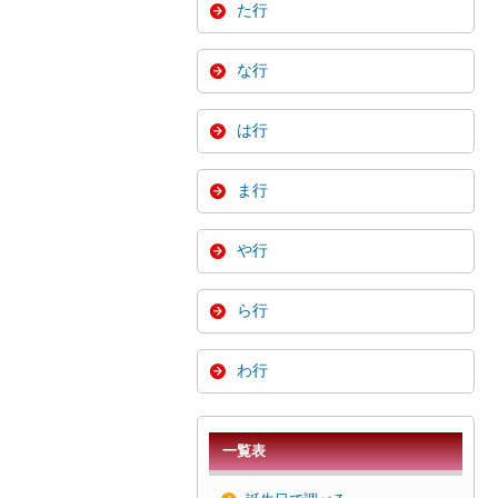
た行
な行
は行
ま行
や行
ら行
わ行
一覧表