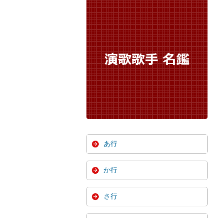
あ行
か行
さ行