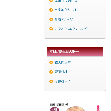
誕生日で調べる
出身地別リスト
新着アルバム
カラオケCDランキング
本日が誕生日の歌手
佐久間美華
齋藤絹枝
菅原都々子