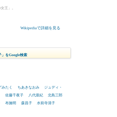
の女王」。
Wikipediaで詳細を見る
」をGoogle検索
ずみたく
ちあきなおみ
ジュディ・
し
佐藤千夜子
八代亜紀
北島三郎
子
布施明
森昌子
水前寺清子