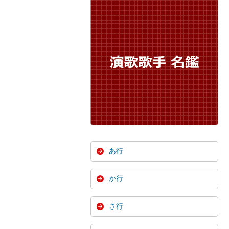
あ行
か行
さ行