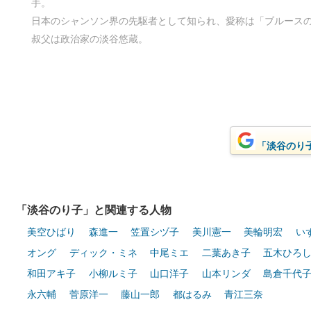
手。
日本のシャンソン界の先駆者として知られ、愛称は「ブルース
叔父は政治家の淡谷悠蔵。
「淡谷のり子
「淡谷のり子」と関連する人物
美空ひばり
森進一
笠置シヅ子
美川憲一
美輪明宏
い
オング
ディック・ミネ
中尾ミエ
二葉あき子
五木ひろ
和田アキ子
小柳ルミ子
山口洋子
山本リンダ
島倉千代
永六輔
菅原洋一
藤山一郎
都はるみ
青江三奈