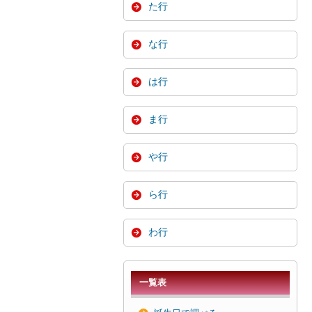
た行
な行
は行
ま行
や行
ら行
わ行
一覧表