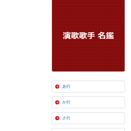
あ行
か行
さ行