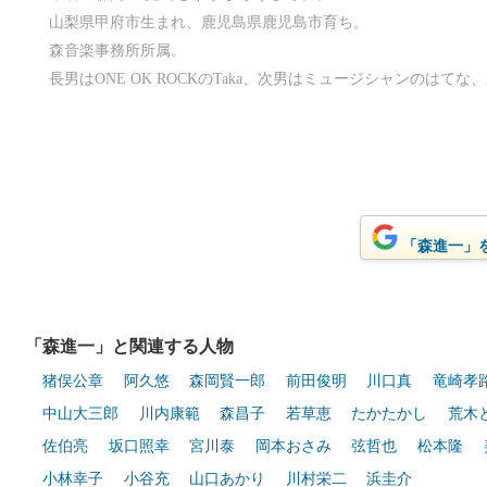
山梨県甲府市生まれ、鹿児島県鹿児島市育ち。
森音楽事務所所属。
長男はONE OK ROCKのTaka、次男はミュージシャンのはてな、三男は
「森進一」をG
「森進一」と関連する人物
猪俣公章
阿久悠
森岡賢一郎
前田俊明
川口真
竜崎孝
中山大三郎
川内康範
森昌子
若草恵
たかたかし
荒木
佐伯亮
坂口照幸
宮川泰
岡本おさみ
弦哲也
松本隆
小林幸子
小谷充
山口あかり
川村栄二
浜圭介