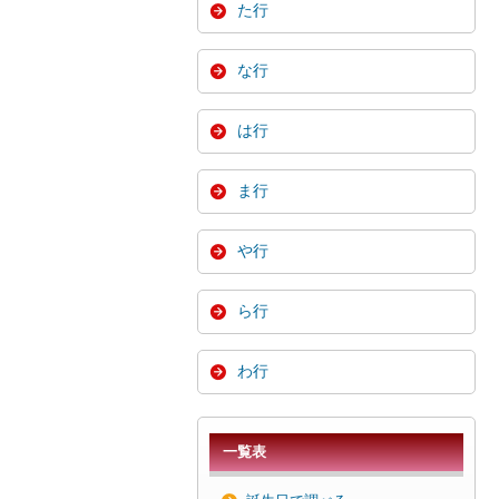
た行
な行
は行
ま行
や行
ら行
わ行
一覧表