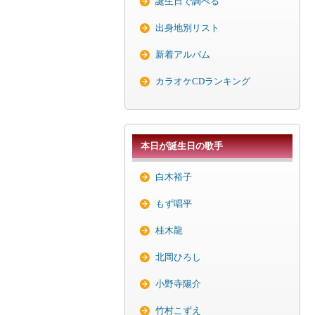
誕生日で調べる
出身地別リスト
新着アルバム
カラオケCDランキング
本日が誕生日の歌手
白木裕子
もず唱平
桂木龍
北岡ひろし
小野寺陽介
竹村こずえ