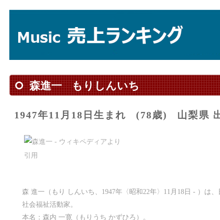
森進一
もりしんいち
1947年11月18日生まれ
(78歳)
山梨県 
森 進一（もり しんいち、1947年〈昭和22年〉11月18日 - 
社会福祉活動家。
本名：森内 一寛（もりうち かずひろ）。