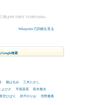
MY FIRST STORYのHiro。
Wikipediaで詳細を見る
oogle検索
路
都はるみ
三木たかし
とよひさ
平尾昌晃
彩木雅夫
美空ひばり
伊戸のりお
売野雅勇