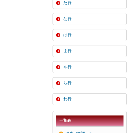
た行
な行
は行
ま行
や行
ら行
わ行
一覧表