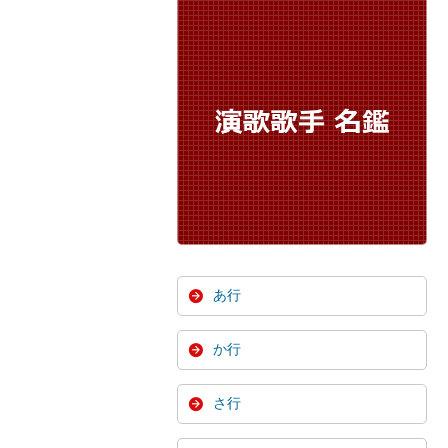
あ行
か行
さ行