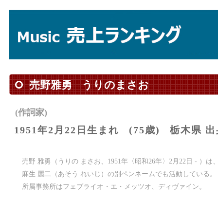
売野雅勇
うりのまさお
(作詞家)
1951年2月22日生まれ
(75歳)
栃木県 出
売野 雅勇（うりの まさお、1951年〈昭和26年〉2月22日 - 
麻生 麗二（あそう れいじ）の別ペンネームでも活動している。
所属事務所はフェブライオ・エ・メッツオ、ディヴァイン。