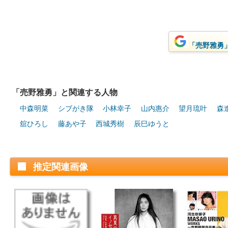
「売野雅勇」
「売野雅勇」と関連する人物
中森明菜
シブがき隊
小林幸子
山内惠介
望月琉叶
森
舘ひろし
藤あや子
西城秀樹
辰巳ゆうと
推定関連画像