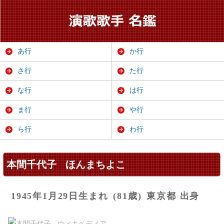
あ行
か行
さ行
た行
な行
は行
ま行
や行
ら行
わ行
本間千代子
ほんまちよこ
1945年1月29日生まれ
(81歳)
東京都 出身