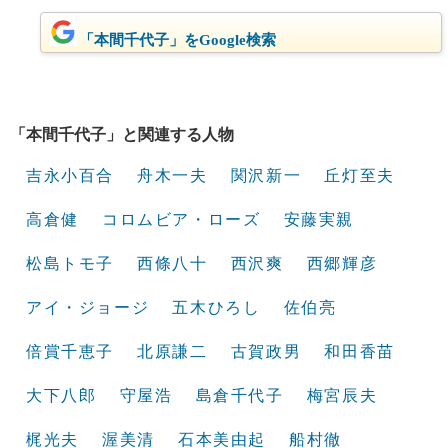
「本間千代子」をGoogle検索
「本間千代子」と関連する人物
吉永小百合
舟木一夫
関沢新一
丘灯至夫
高倉健
コロムビア・ローズ
安藤実親
松島トモ子
西條八十
西沢爽
西郷輝彦
アイ・ジョージ
五木ひろし
佐伯亮
倍賞千恵子
北原謙二
古賀政男
和田香苗
大下八郎
守屋浩
島倉千代子
梅宮辰夫
梶光夫
渥美清
石本美由起
船村徹