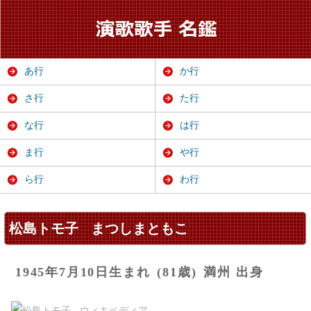
あ行
か行
さ行
た行
な行
は行
ま行
や行
ら行
わ行
松島トモ子
まつしまともこ
1945年7月10日生まれ
(81歳)
満州 出身