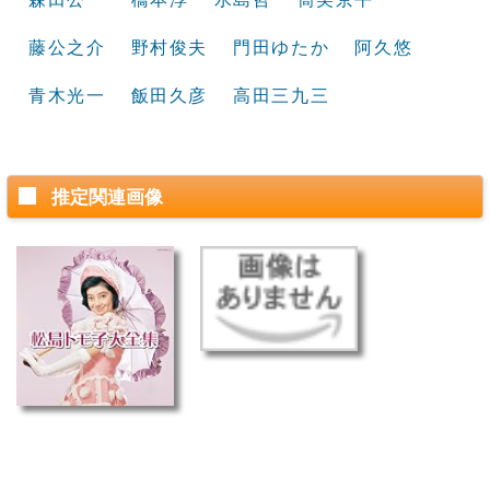
藤公之介
野村俊夫
門田ゆたか
阿久悠
青木光一
飯田久彦
高田三九三
推定関連画像