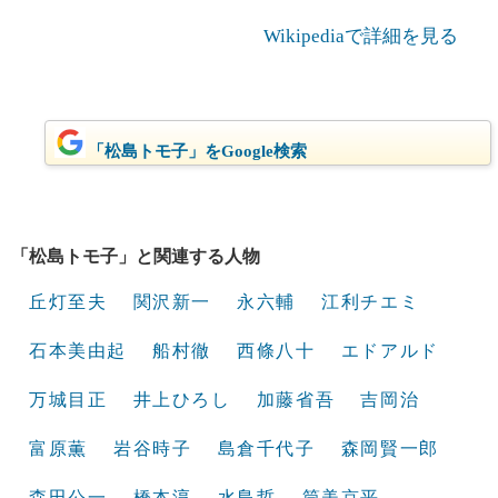
Wikipediaで詳細を見る
「松島トモ子」をGoogle検索
「松島トモ子」と関連する人物
丘灯至夫
関沢新一
永六輔
江利チエミ
石本美由起
船村徹
西條八十
エドアルド
万城目正
井上ひろし
加藤省吾
吉岡治
富原薫
岩谷時子
島倉千代子
森岡賢一郎
森田公一
橋本淳
水島哲
筒美京平