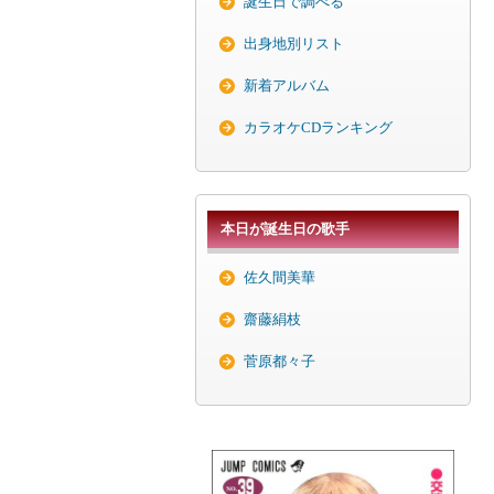
誕生日で調べる
出身地別リスト
新着アルバム
カラオケCDランキング
本日が誕生日の歌手
佐久間美華
齋藤絹枝
菅原都々子