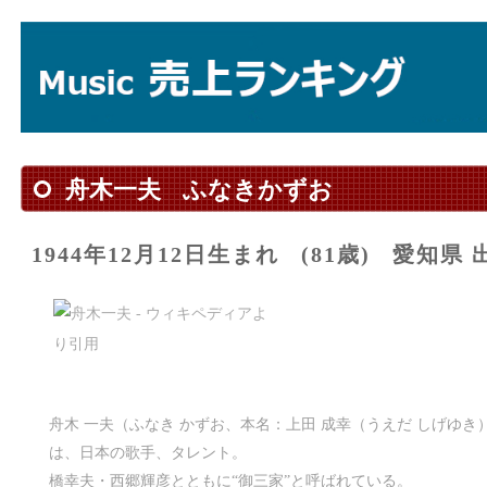
舟木一夫
ふなきかずお
1944年12月12日生まれ
(81歳)
愛知県 
舟木 一夫（ふなき かずお、本名：上田 成幸（うえだ しげゆき）、19
は、日本の歌手、タレント。
橋幸夫・西郷輝彦とともに“御三家”と呼ばれている。