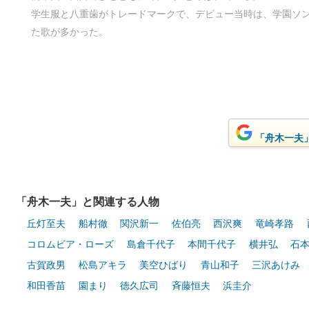
学生服と八重歯がトレードマークで、デビュー当時は、学園ソ
た歌が多かった。
「舟木一夫」
「舟木一夫」と関連する人物
丘灯至夫
船村徹
関沢新一
佐伯亮
西沢爽
竜崎孝路
コロムビア・ローズ
島倉千代子
本間千代子
横井弘
石
古賀政男
松島アキラ
美空ひばり
青山和子
三沢あけみ
和田香苗
園まり
徳久広司
斉藤恒夫
浜圭介