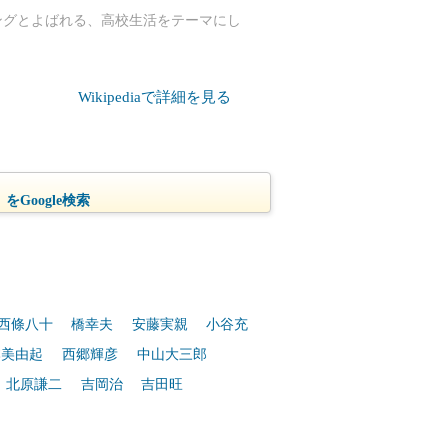
ングとよばれる、高校生活をテーマにし
Wikipediaで詳細を見る
をGoogle検索
西條八十
橋幸夫
安藤実親
小谷充
本美由起
西郷輝彦
中山大三郎
北原謙二
吉岡治
吉田旺