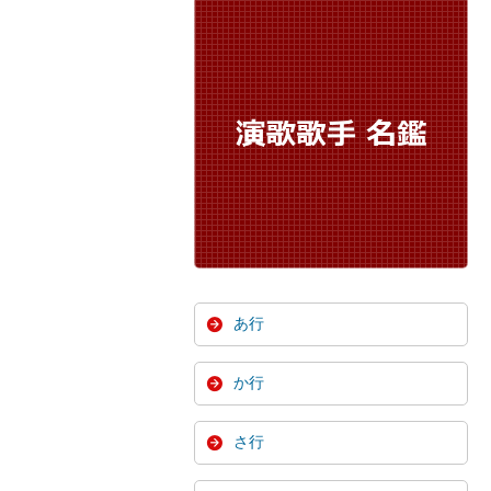
あ行
か行
さ行