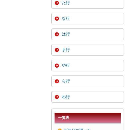
た行
な行
は行
ま行
や行
ら行
わ行
一覧表