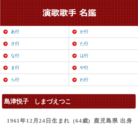
あ行
か行
さ行
た行
な行
は行
ま行
や行
ら行
わ行
島津悦子
しまづえつこ
1961年12月24日生まれ
(64歳)
鹿児島県 出身