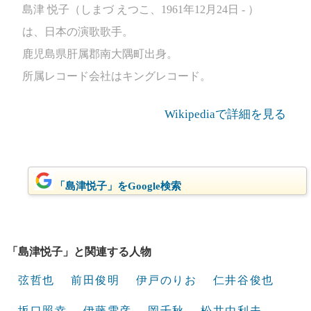
島津 悦子（しまづ えつこ、1961年12月24日 - ）
は、日本の演歌歌手。
鹿児島県肝属郡南大隅町出身。
所属レコード会社はキングレコード。
Wikipediaで詳細を見る
「島津悦子」をGoogle検索
「島津悦子」と関連する人物
弦哲也
前田俊明
伊戸のりお
仁井谷俊也
坂口照幸
伊藤雪彦
岡千秋
松井由利夫