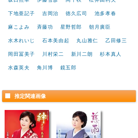
下地亜記子
吉岡治
徳久広司
池多孝春
麻こよみ
斉藤功
星野哲郎
朝月廣臣
水木れいじ
石本美由起
丸山雅仁
乙田修三
岡田冨美子
川村栄二
新川二朗
杉本真人
水森英夫
角川博
鏡五郎
推定関連画像