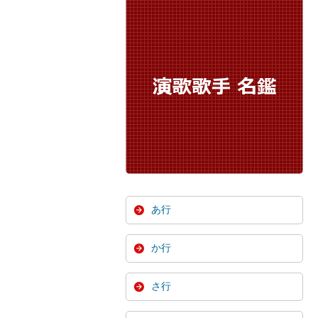
あ行
か行
さ行