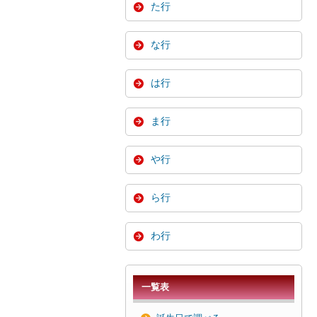
た行
な行
は行
ま行
や行
ら行
わ行
一覧表