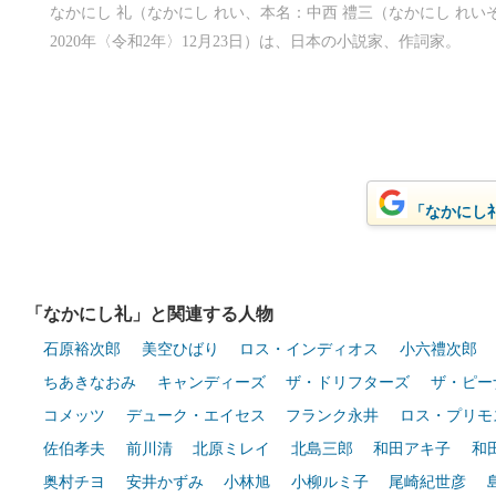
なかにし 礼（なかにし れい、本名：中西 禮三（なかにし れいぞう）
2020年〈令和2年〉12月23日）は、日本の小説家、作詞家。
「なかにし礼
「なかにし礼」と関連する人物
石原裕次郎
美空ひばり
ロス・インディオス
小六禮次郎
ちあきなおみ
キャンディーズ
ザ・ドリフターズ
ザ・ピー
コメッツ
デューク・エイセス
フランク永井
ロス・プリモ
佐伯孝夫
前川清
北原ミレイ
北島三郎
和田アキ子
和
奥村チヨ
安井かずみ
小林旭
小柳ルミ子
尾崎紀世彦