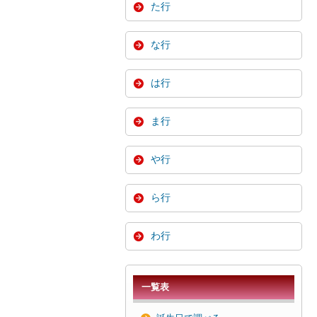
た行
な行
は行
ま行
や行
ら行
わ行
一覧表