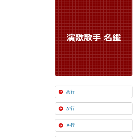
あ行
か行
さ行