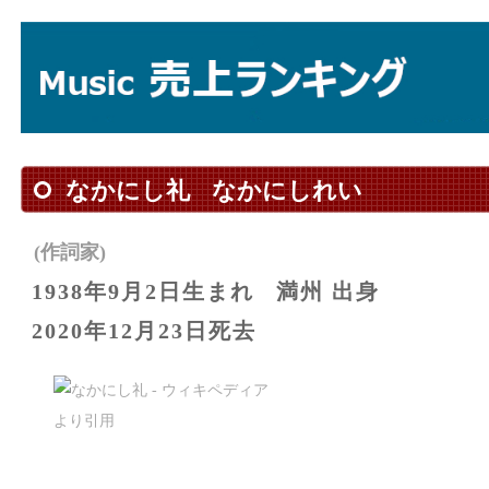
なかにし礼
なかにしれい
(作詞家)
1938年9月2日生まれ
満州 出身
2020年12月23日死去