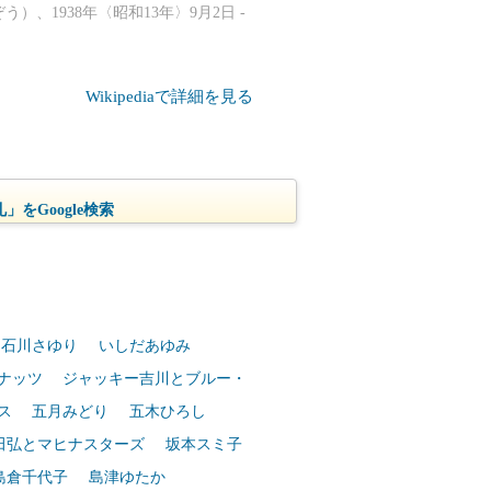
、1938年〈昭和13年〉9月2日 -
Wikipediaで詳細を見る
」をGoogle検索
石川さゆり
いしだあゆみ
ナッツ
ジャッキー吉川とブルー・
ス
五月みどり
五木ひろし
田弘とマヒナスターズ
坂本スミ子
島倉千代子
島津ゆたか