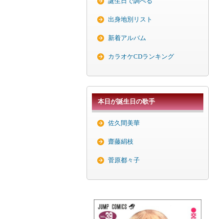
誕生日で調べる
出身地別リスト
新着アルバム
カラオケCDランキング
本日が誕生日の歌手
佐久間美華
齋藤絹枝
菅原都々子