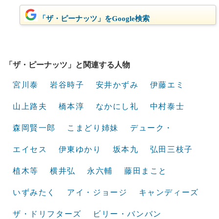
「ザ・ピーナッツ」をGoogle検索
「ザ・ピーナッツ」と関連する人物
宮川泰
岩谷時子
安井かずみ
伊藤エミ
山上路夫
橋本淳
なかにし礼
中村泰士
森岡賢一郎
こまどり姉妹
デューク・
エイセス
伊東ゆかり
坂本九
弘田三枝子
植木等
横井弘
永六輔
藤田まこと
いずみたく
アイ・ジョージ
キャンディーズ
ザ・ドリフターズ
ビリー・バンバン