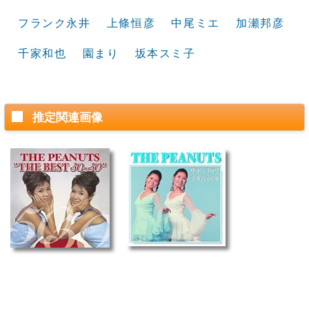
フランク永井
上條恒彦
中尾ミエ
加瀬邦彦
千家和也
園まり
坂本スミ子
推定関連画像