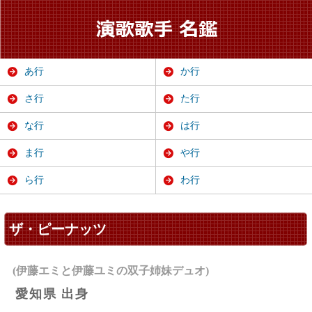
あ行
か行
さ行
た行
な行
は行
ま行
や行
ら行
わ行
ザ・ピーナッツ
(伊藤エミと伊藤ユミの双子姉妹デュオ)
愛知県 出身