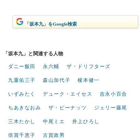
「坂本九」をGoogle検索
「坂本九」と関連する人物
ダニー飯田
永六輔
ザ・ドリフターズ
九重佑三子
森山加代子
榎本健一
いずみたく
デューク・エイセス
吉永小百合
ちあきなおみ
ザ・ピーナッツ
ジェリー藤尾
三木たかし
中尾ミエ
井上ひろし
倍賞千恵子
古賀政男