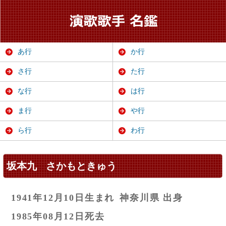
あ行
か行
さ行
た行
な行
は行
ま行
や行
ら行
わ行
坂本九
さかもときゅう
1941年12月10日生まれ
神奈川県 出身
1985年08月12日死去