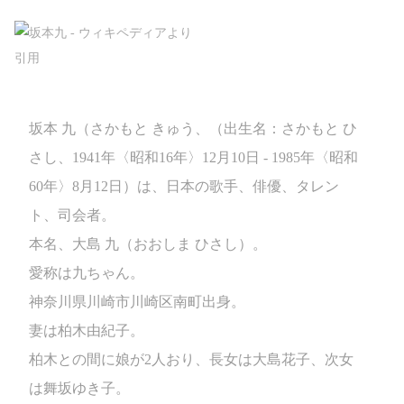
坂本 九（さかもと きゅう、（出生名：さかもと ひ
さし、1941年〈昭和16年〉12月10日 - 1985年〈昭和
60年〉8月12日）は、日本の歌手、俳優、タレン
ト、司会者。
本名、大島 九（おおしま ひさし）。
愛称は九ちゃん。
神奈川県川崎市川崎区南町出身。
妻は柏木由紀子。
柏木との間に娘が2人おり、長女は大島花子、次女
は舞坂ゆき子。