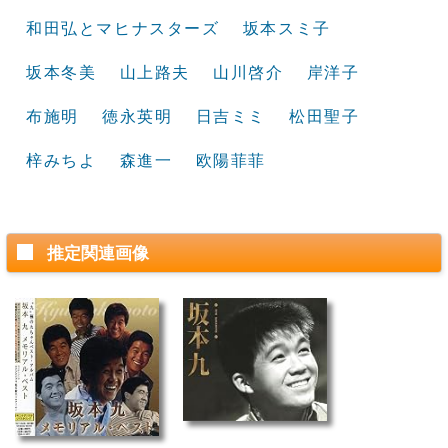
和田弘とマヒナスターズ
坂本スミ子
坂本冬美
山上路夫
山川啓介
岸洋子
布施明
徳永英明
日吉ミミ
松田聖子
梓みちよ
森進一
欧陽菲菲
推定関連画像