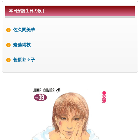
本日が誕生日の歌手
佐久間美華
齋藤絹枝
菅原都々子