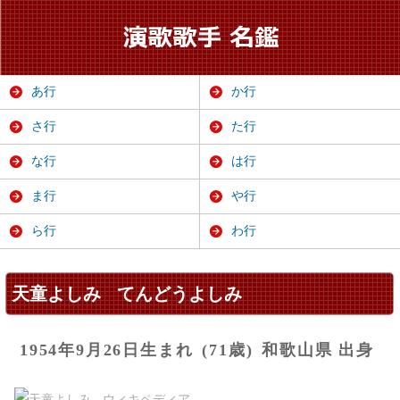
あ行
か行
さ行
た行
な行
は行
ま行
や行
ら行
わ行
天童よしみ
てんどうよしみ
1954年9月26日生まれ
(71歳)
和歌山県 出身