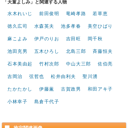
「天童よしみ」と関連する人物
水木れいじ
前田俊明
竜崎孝路
若草恵
徳久広司
水森英夫
池多孝春
美空ひばり
麻こよみ
伊戸のりお
吉田旺
岡千秋
池田充男
五木ひろし
北島三郎
斉藤恒夫
石本美由起
竹村次郎
中山大三郎
佐伯亮
吉岡治
弦哲也
松井由利夫
聖川湧
たかたかし
伊藤薫
古賀政男
和田アキ子
小林幸子
島倉千代子