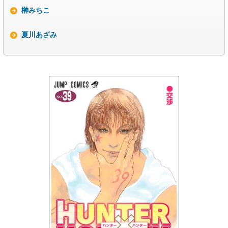
榊みちこ
夏川あざみ