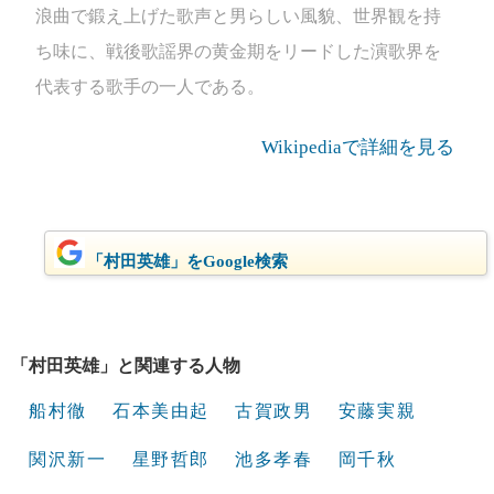
浪曲で鍛え上げた歌声と男らしい風貌、世界観を持
ち味に、戦後歌謡界の黄金期をリードした演歌界を
代表する歌手の一人である。
Wikipediaで詳細を見る
「村田英雄」をGoogle検索
「村田英雄」と関連する人物
船村徹
石本美由起
古賀政男
安藤実親
関沢新一
星野哲郎
池多孝春
岡千秋