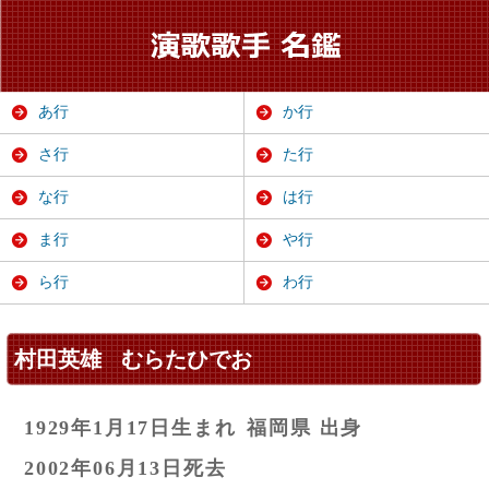
あ行
か行
さ行
た行
な行
は行
ま行
や行
ら行
わ行
村田英雄
むらたひでお
1929年1月17日生まれ
福岡県 出身
2002年06月13日死去