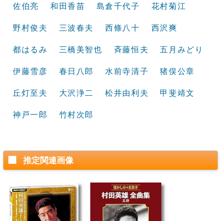
佐伯亮
和田香苗
島倉千代子
花村菊江
野村俊夫
三波春夫
西條八十
西沢爽
都はるみ
三橋美智也
斉藤恒夫
五月みどり
伊藤雪彦
春日八郎
水前寺清子
猪俣公章
丘灯至夫
大沢浄二
松井由利夫
甲斐靖文
神戸一郎
竹村次郎
推定関連画像