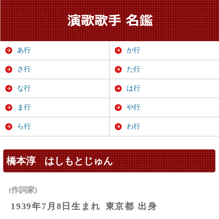
あ行
か行
さ行
た行
な行
は行
ま行
や行
ら行
わ行
橋本淳
はしもとじゅん
(作詞家)
1939年7月8日生まれ
東京都 出身