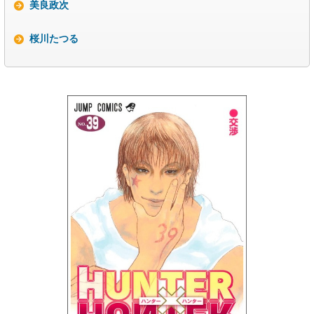
美良政次
桜川たつる