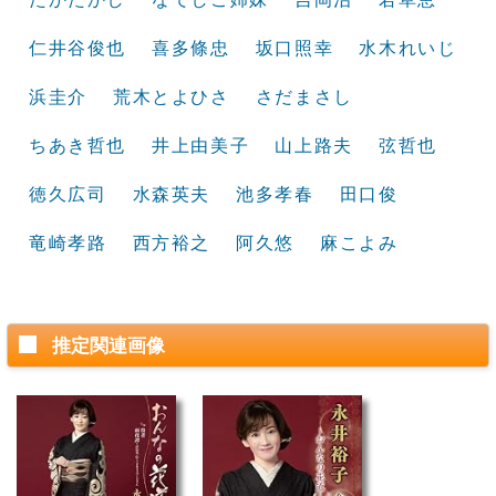
仁井谷俊也
喜多條忠
坂口照幸
水木れいじ
浜圭介
荒木とよひさ
さだまさし
ちあき哲也
井上由美子
山上路夫
弦哲也
徳久広司
水森英夫
池多孝春
田口俊
竜崎孝路
西方裕之
阿久悠
麻こよみ
推定関連画像