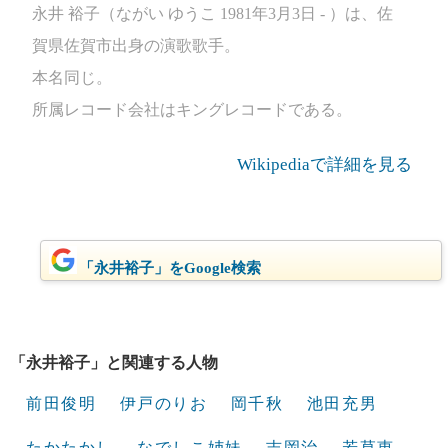
永井 裕子（ながい ゆうこ 1981年3月3日 - ）は、佐
賀県佐賀市出身の演歌歌手。
本名同じ。
所属レコード会社はキングレコードである。
Wikipediaで詳細を見る
「永井裕子」をGoogle検索
「永井裕子」と関連する人物
前田俊明
伊戸のりお
岡千秋
池田充男
たかたかし
なでしこ姉妹
吉岡治
若草恵