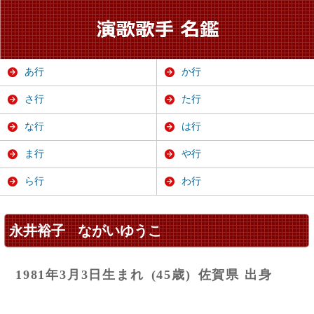
あ行
か行
さ行
た行
な行
は行
ま行
や行
ら行
わ行
永井裕子
ながいゆうこ
1981年3月3日生まれ
(45歳)
佐賀県 出身