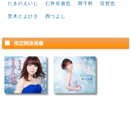
たきのえいじ
仁井谷俊也
岡千秋
弦哲也
荒木とよひさ
西つよし
推定関連画像