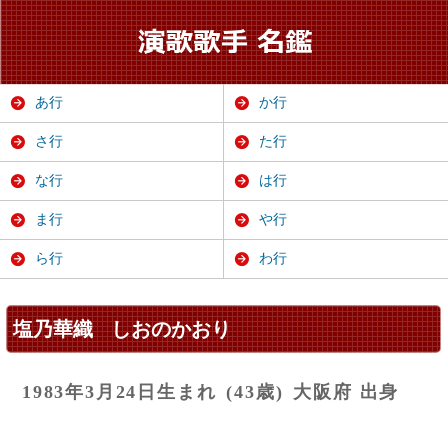
あ行
か行
さ行
た行
な行
は行
ま行
や行
ら行
わ行
塩乃華織
しおのかおり
1983年3月24日生まれ
(43歳)
大阪府 出身