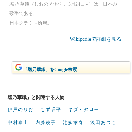
塩乃 華織（しおの かおり、3月24日 - ）は、日本の
歌手である。
日本クラウン所属。
Wikipediaで詳細を見る
「塩乃華織」をGoogle検索
「塩乃華織」と関連する人物
伊戸のりお
もず唱平
キダ・タロー
中村泰士
内藤綾子
池多孝春
浅田あつこ