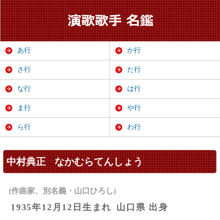
あ行
か行
さ行
た行
な行
は行
ま行
や行
ら行
わ行
中村典正
なかむらてんしょう
(作曲家、別名義・山口ひろし)
1935年12月12日生まれ
山口県 出身