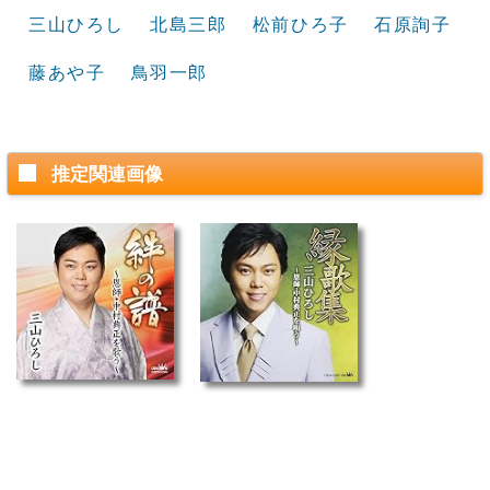
三山ひろし
北島三郎
松前ひろ子
石原詢子
藤あや子
鳥羽一郎
推定関連画像