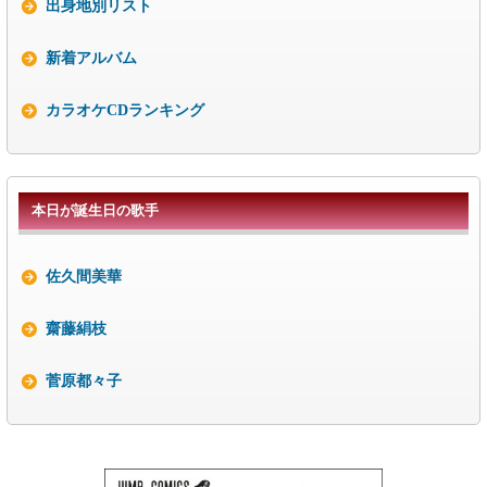
出身地別リスト
新着アルバム
カラオケCDランキング
本日が誕生日の歌手
佐久間美華
齋藤絹枝
菅原都々子