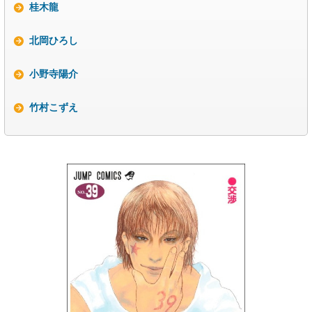
桂木龍
北岡ひろし
小野寺陽介
竹村こずえ