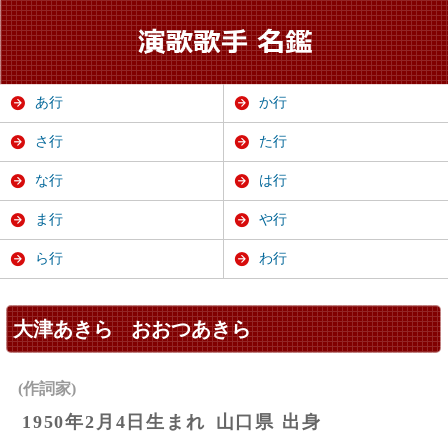
あ行
か行
さ行
た行
な行
は行
ま行
や行
ら行
わ行
大津あきら
おおつあきら
(作詞家)
1950年2月4日生まれ
山口県 出身