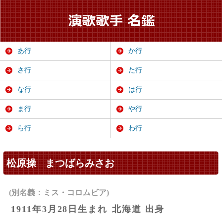
あ行
か行
さ行
た行
な行
は行
ま行
や行
ら行
わ行
松原操
まつばらみさお
(別名義：ミス・コロムビア)
1911年3月28日生まれ
北海道 出身