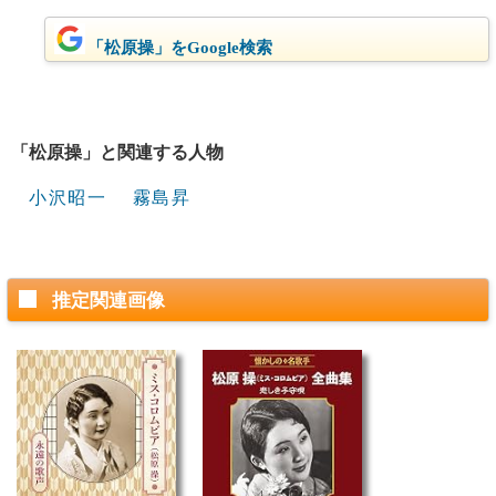
「松原操」をGoogle検索
「松原操」と関連する人物
小沢昭一
霧島昇
推定関連画像